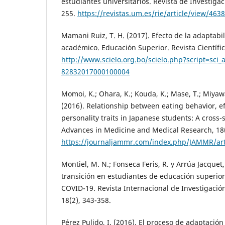
estudiantes universitarios. Revista de Investigac
255.
https://revistas.um.es/rie/article/view/463
Mamani Ruiz, T. H. (2017). Efecto de la adaptabi
académico. Educación Superior. Revista Científic
http://www.scielo.org.bo/scielo.php?script=sci_
82832017000100004
Momoi, K.; Ohara, K.; Kouda, K.; Mase, T.; Miyawak
(2016). Relationship between eating behavior, ef
personality traits in Japanese students: A cross-s
Advances in Medicine and Medical Research, 18(
https://journaljammr.com/index.php/JAMMR/art
Montiel, M. N.; Fonseca Feris, R. y Arrúa Jacquet
transición en estudiantes de educación superio
COVID-19. Revista Internacional de Investigación
18(2), 343-358.
Pérez Pulido, I. (2016). El proceso de adaptación