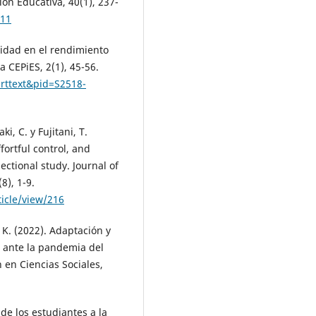
ión Educativa, 40(1), 237-
811
lidad en el rendimiento
a CEPiES, 2(1), 45-56.
arttext&pid=S2518-
i, C. y Fujitani, T.
fortful control, and
ectional study. Journal of
8), 1-9.
icle/view/216
, K. (2022). Adaptación y
r ante la pandemia del
 en Ciencias Sociales,
 de los estudiantes a la