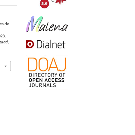
es de
023.
iedad
,