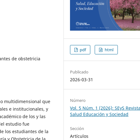
pdf
html
antes de obstetricia
Publicado
2026-03-31
Número
eso multidimensional que
Vol. 5 Núm. 1 (2026): SEyS Revist
les e institucionales, y
Salud Educación y Sociedad
académico de los y las
del estudio fue
Sección
de los estudiantes de la
Artículos
ía y Obstetricia de la