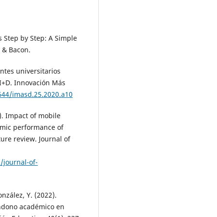
s Step by Step: A Simple
n & Bacon.
ntes universitarios
 I+D. Innovación Más
1644/imasd.25.2020.a10
3). Impact of mobile
emic performance of
ture review. Journal of
/journal-of-
onzález, Y. (2022).
andono académico en