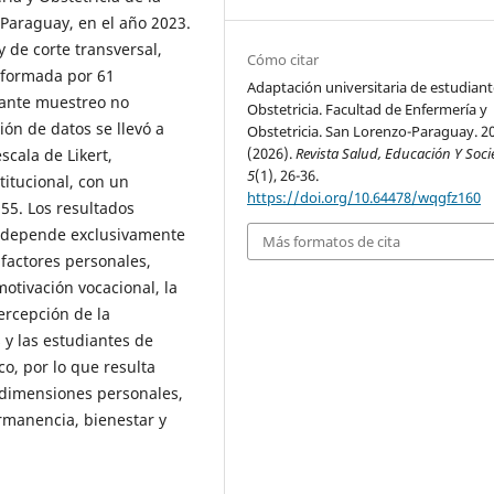
Paraguay, en el año 2023.
y de corte transversal,
Cómo citar
nformada por 61
Adaptación universitaria de estudiant
iante muestreo no
Obstetricia. Facultad de Enfermería y
ión de datos se llevó a
Obstetricia. San Lorenzo-Paraguay. 2
(2026).
Revista Salud, Educación Y Soc
cala de Likert,
5
(1), 26-36.
titucional, con un
https://doi.org/10.64478/wqgfz160
955. Los resultados
o depende exclusivamente
Más formatos de cita
factores personales,
motivación vocacional, la
percepción de la
 y las estudiantes de
co, por lo que resulta
 dimensiones personales,
rmanencia, bienestar y