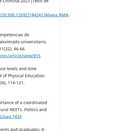
e Chincha-2023 [Tesis de
le/20.500.12692/144241/Aliaga_RMA-
 Competencias de
 alumnado universitario.
1(32), 46-66.
ies/article/view/815
nce levels and time
 of Physical Education
(4), 114-121.
portance of a coordinated
ural NEETs. Politics and
45/pag.7439
dents and graduates: A