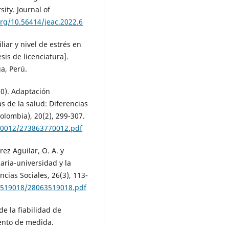
ity. Journal of
org/10.56414/jeac.2022.6
liar y nivel de estrés en
sis de licenciatura].
a, Perú.
20). Adaptación
s de la salud: Diferencias
olombia), 20(2), 299-307.
70012/273863770012.pdf
rez Aguilar, O. A. y
aria-universidad y la
ncias Sociales, 26(3), 113-
3519018/28063519018.pdf
de la fiabilidad de
mento de medida.