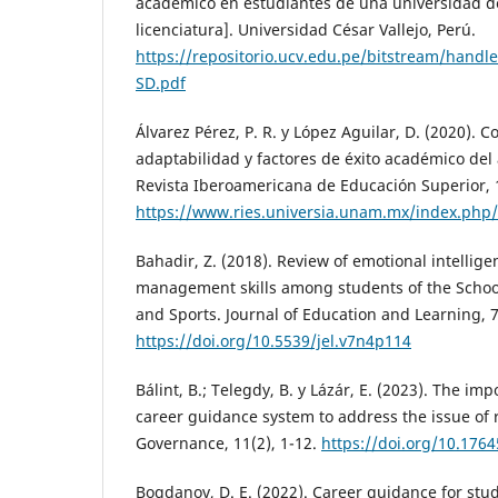
académico en estudiantes de una universidad d
licenciatura]. Universidad César Vallejo, Perú.
https://repositorio.ucv.edu.pe/bitstream/hand
SD.pdf
Álvarez Pérez, P. R. y López Aguilar, D. (2020).
adaptabilidad y factores de éxito académico del
Revista Iberoamericana de Educación Superior, 1
https://www.ries.universia.unam.mx/index.php/r
Bahadir, Z. (2018). Review of emotional intellige
management skills among students of the School
and Sports. Journal of Education and Learning, 7
https://doi.org/10.5539/jel.v7n4p114
Bálint, B.; Telegdy, B. y Lázár, E. (2023). The im
career guidance system to address the issue of r
Governance, 11(2), 1-12.
https://doi.org/10.176
Bogdanov, D. E. (2022). Career guidance for stu